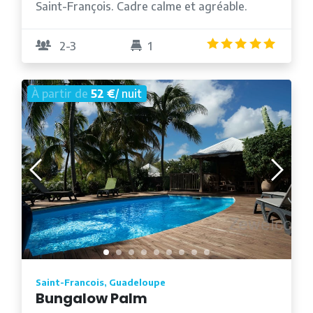
Saint-François. Cadre calme et agréable.
4.9
/5
2-3
1
À partir de
52 €
/ nuit
Saint-Francois, Guadeloupe
Bungalow Palm