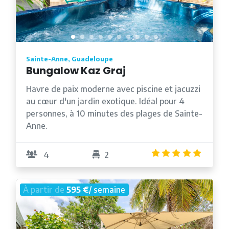
Sainte-Anne, Guadeloupe
Bungalow Kaz Graj
Havre de paix moderne avec piscine et jacuzzi
au cœur d'un jardin exotique. Idéal pour 4
personnes, à 10 minutes des plages de Sainte-
Anne.
5.0
/5
4
2
À partir de
595 €
/ semaine