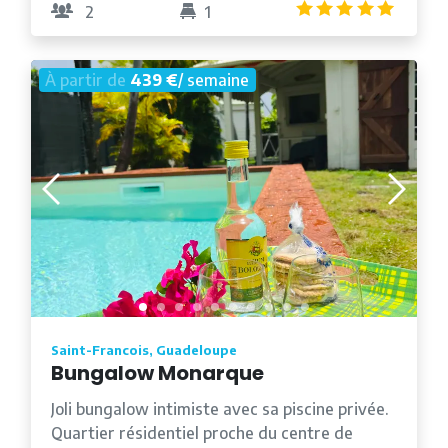
5.0
/5
2
1
À partir de
439 €
/ semaine
Saint-Francois, Guadeloupe
Bungalow Monarque
Joli bungalow intimiste avec sa piscine privée.
Quartier résidentiel proche du centre de