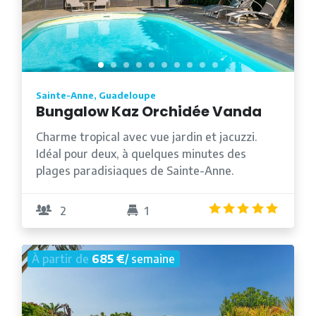
Sainte-Anne, Guadeloupe
Bungalow Kaz Orchidée Vanda
Charme tropical avec vue jardin et jacuzzi.
Idéal pour deux, à quelques minutes des
plages paradisiaques de Sainte-Anne.
5.0
/5
2
1
À partir de
685 €
/ semaine