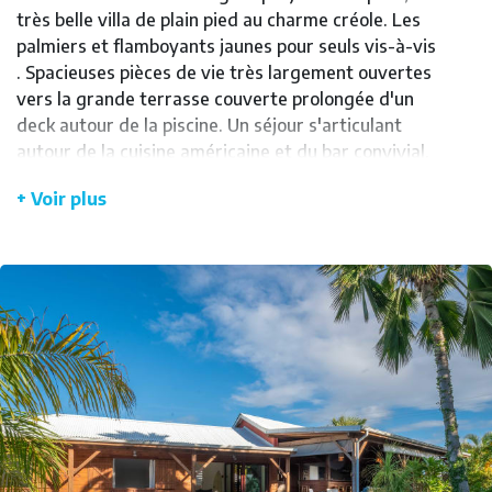
très belle villa de plain pied au charme créole. Les
palmiers et flamboyants jaunes pour seuls vis-à-vis
. Spacieuses pièces de vie très largement ouvertes
vers la grande terrasse couverte prolongée d'un
deck autour de la piscine. Un séjour s'articulant
autour de la cuisine américaine et du bar convivial.
3 chambres meublées pour 2 d'entre elles de lits en
+ Voir plus
160 et pour la 3ème de 2 lits en 90. 2 salles d'eau
dont 1 intégrée à la master bedroom. Le calme, le
charme et la sérénité seront au rendez vous de vos
vacances. Comptez 12 minutes à pied pour
découvrir la plage de l'Anse.
Les points forts du logement
Situé entre Saint-François et Le Moule, vous
pourrez profiter de ces 2 petites villes très
différentes, la première très authentique et la
seconde plus touristique.