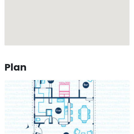
🛎 L’équipe ZeWelcome est à votre service pour
vous faire passer un séjour optimal ! Nous
attachons une grande importance à votre bien être
et au bon déroulement de votre séjour.
Que ce soit pour votre hébergement, pour votre
séjour ou pour l'ensemble de vos besoins, votre
concierge dédié sera à votre écoute pour que vous
passiez un excellent séjour !
Plan
🍹 Rafraichissement et cocktail de bienvenue à
votre arrivée
🤵‍♂️ Votre concierge disponible à tout moment
avant, pendant et après votre séjour
⛵️ Services exclusifs via nos partenaires :
Excursions, Location de véhicules, Transfert
aéroport, Demandes particulières
💬 Notre sélection d'évènements locaux en amont
de votre séjour (sur demande)