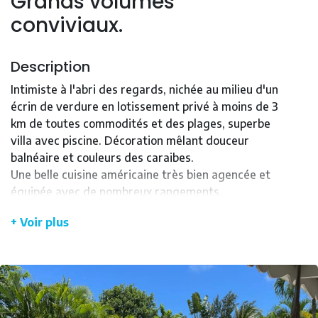
Grands volumes
conviviaux.
Description
Intimiste à l'abri des regards, nichée au milieu d'un
écrin de verdure en lotissement privé à moins de 3
km de toutes commodités et des plages, superbe
villa avec piscine. Décoration mêlant douceur
balnéaire et couleurs des caraibes.
Une belle cuisine américaine très bien agencée et
équipée avec de nombreux rangements.
Un vaste séjour avec charpente traditionnelle sous
+ Voir plus
hauteurs "cathédrale".
Une magnifique terrasse ventilée face à la grande
piscine et sa plage agrémentée de transats.
Très beaux volumes ouverts et conviviaux.
4 chambres climatisées avec salles d'eau privatives
dont 2 avec leur accès terrasse. 3 wc.