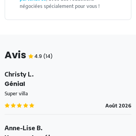
négociées spécialement pour vous !
Avis
4.9
(
14
)
4.9
/5
Christy L.
Génial
Super villa
5.0
/5
Août 2026
Anne-Lise B.