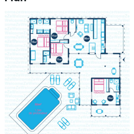
Vos vacances vous attendent, sous le soleil de la
Guadeloupe
🏖 ☀️
Le concierge se fera un plaisir de vous accueillir. Si
vous ne l’avez pas contacté avant l’arrivée dans la
location, merci de l’appeler en partant de
l’aéroport.
Numéro d'enregistrement : 97125000973BB