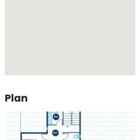
✅ Par respect pour le voisinage, les fêtes ne sont
pas autorisées.
L'expérience ZeWelcome
L'équipe ZeWelcome est à votre service pour vous
assurer des vacances inoubliables. Dès votre
arrivée, vous serez accueilli avec un
rafraîchissement et un cocktail de bienvenue. Votre
concierge personnel sera à votre disposition avant,
pendant et après votre séjour pour répondre à
toutes vos demandes.
Profitez de services exclusifs via nos partenaires,
Plan
notamment des excursions passionnantes, la
location de véhicules, les transferts depuis
l'aéroport, et des demandes particulières pour
personnaliser votre séjour.
Réservez dès maintenant la Villa Rimalar pour une