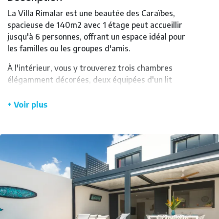
La Villa Rimalar est une beautée des Caraïbes,
spacieuse de 140m2 avec 1 étage peut accueillir
jusqu'à 6 personnes, offrant un espace idéal pour
les familles ou les groupes d'amis.
À l'intérieur, vous y trouverez trois chambres
élégamment décorées, deux équipées d'un lit
180cm et une de lits jumeaux pour un sommeil
paisible. Deux salles de bain ajoutent un confort
+ Voir plus
optimal. La cuisine entièrement équipée est
parfaite pour préparer des repas tropicaux, et la
terrasse extérieure offre un cadre idyllique pour les
repas en plein air.
Le style de la Villa Rimalar est imprégné d'une
touche de bleu, rappelant la mer des Caraïbes. La
décoration soignée crée une atmosphère
apaisante.