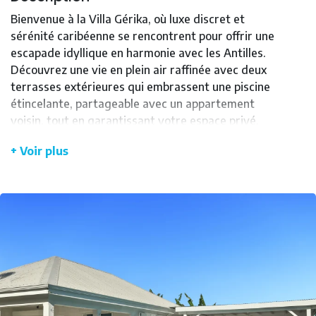
Bienvenue à la Villa Gérika, où luxe discret et
sérénité caribéenne se rencontrent pour offrir une
escapade idyllique en harmonie avec les Antilles.
Découvrez une vie en plein air raffinée avec deux
terrasses extérieures qui embrassent une piscine
étincelante, partageable avec un appartement
voisin, tout en garantissant votre espace privé.
Votre retraite de 120 m², conçue de plain-pied pour
+ Voir plus
faciliter les déplacements, comporte trois
chambres climatisées dotées chacune d'un
confortable lit de 160cm, promettant un repos bien
mérité après une journée sous les tropiques. Avec
deux salles de bain élégantes et trois WC.
La spacieuse cuisine ouverte est le rêve des
gastronomes, équipée des appareils modernes y
compris une machine à café Nespresso pour éveiller
vos sens le matin. La Villa Gérika est une délicieuse