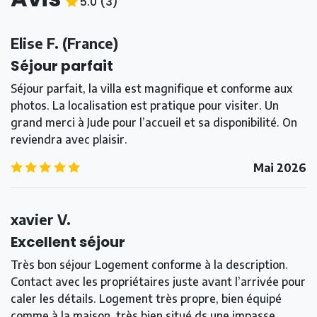
5.0
(
3
)
5.0
/5
Elise F.
(
France
)
Séjour parfait
Séjour parfait, la villa est magnifique et conforme aux
photos. La localisation est pratique pour visiter. Un
grand merci à Jude pour l’accueil et sa disponibilité. On
reviendra avec plaisir.
5.0
/5
Mai 2026
xavier V.
Excellent séjour
Très bon séjour Logement conforme à la description.
Contact avec les propriétaires juste avant l’arrivée pour
caler les détails. Logement très propre, bien équipé
comme à la maison, très bien situé ds une impasse