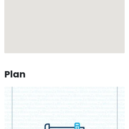
À chaque moment, ce gardien de vos vacances sera
l'artisan d'un séjour sans fausses notes, à l'écoute
de vos désirs, pour une aventure guadeloupéenne
aussi sereine que palpitante.
🍹 Réception bienveillante et personnalisée
🤵‍♂️ Un concierge à votre disposition, garant d’un
séjour inoubliable
⛵️ Services exclusifs sur mesure, pour une
expérience sans égale
Plan
Respirez, vous êtes arrivés. La Villa Gérika et toute
l'équipe de ZeWelcome vous ouvrent les portes
d'un paradis tropical où chacun de vos souhaits
devient réalité. 🏝️✨
Numéro d'enregistrement : 97128001016W4