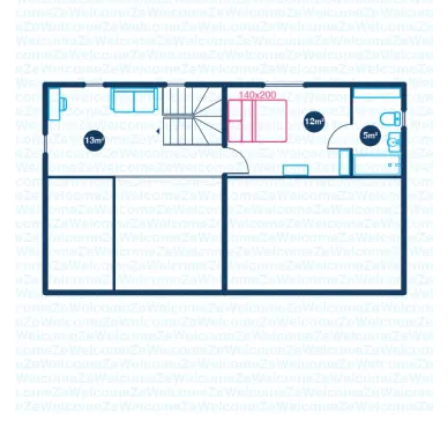
dans un doux rythme de vie insulaire.
🌴🍍
Numéro d'enregistrement : 97113000126RW