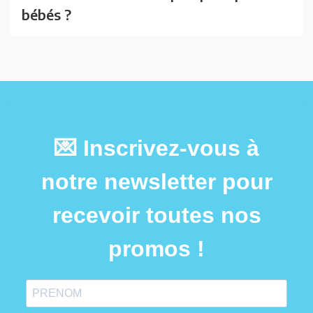
bébés ?
💌 Inscrivez-vous à
notre newsletter pour
recevoir toutes nos
promos !