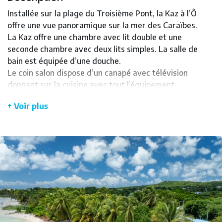
Installée sur la plage du Troisième Pont, la Kaz à l’Ô
offre une vue panoramique sur la mer des Caraïbes.
La Kaz offre une chambre avec lit double et une
seconde chambre avec deux lits simples. La salle de
bain est équipée d’une douche.
Le coin salon dispose d’un canapé avec télévision
donnant sur la cuisine avec tout l’équipement
nécessaire.
+ Voir plus
A deux pas du centre de Grand Bourg, vous
trouverez commerces, glacier, club de plongée,
restaurants,…
Profitez du coin repas, les pieds dans le sable et
savourez les couchers de soleil avec un ti-punch.
La plage est accessible directement depuis le jardin
de la villa.
Les points forts du logement