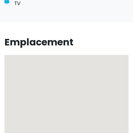
et vous accompagner tout au long de votre séjour.
TV
⛵️ Services exclusifs via nos partenaires :
excursions, location de véhicules, transferts
aéroport, et plus encore.
Emplacement
💬 Suggestions d’événements locaux sur demande
pour des vacances inoubliables.
Vos vacances vous attendent, sous le soleil de la
Guadeloupe
🏖 ☀️