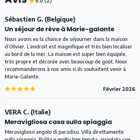
5.0
(
2
)
5.0
/5
Sébastien G.
(
Belgique
)
Un séjour de rêve à Marie-galante
Nous avons eu la chance de séjourner dans la maison
d’Olivier. L’endroit est magnifique et très bien localiser
au bord de la mer. La maison est super bien équipée,
très propre et décorée avec beaucoup de goût. Nous
recommanderons à nos amis si ils souhaitent venir à
Marie-Galante.
5.0
/5
Février 2026
VERA C.
(
Italie
)
Meravigliosa casa sulla spiaggia
Meraviglioso angolo di paradiso. Villa direttamente
sulla spiaggia. Pulita e molto ben tenuta, arredata con