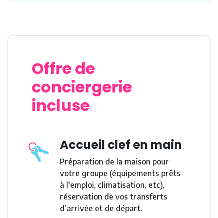
assistance, nous sommes là pour vous. Découvrez
les événements locaux à ne pas manquer grâce à
notre sélection personnalisée.
Offrez-vous une pause au paradis avec Villa Aiyana en
Guadeloupe
🏖 ☀️
Offre de
conciergerie
Numéro d'enregistrement : 97125000197CO
incluse
Accueil clef en main
Préparation de la maison pour
votre groupe (équipements prêts
à l'emploi, climatisation, etc),
réservation de vos transferts
d’arrivée et de départ.