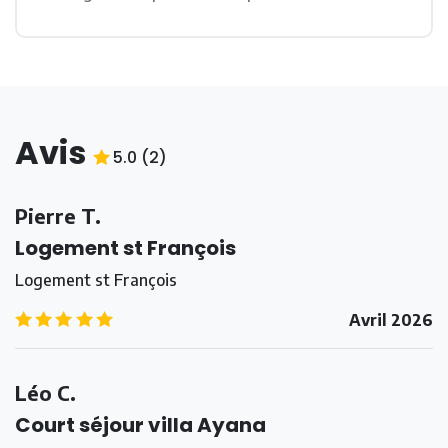
Avis
5.0
(
2
)
5.0
/5
Pierre T.
Logement st François
Logement st François
5.0
/5
Avril 2026
Léo C.
Court séjour villa Ayana