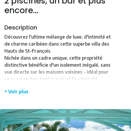
2 piscines, un bar et plus
encore…
Description
Découvrez l'ultime mélange de luxe, d'intimité et
de charme caribéen dans cette superbe villa des
Hauts de St-François.
Nichée dans un cadre unique, cette propriété
distinctive bénéficie d'un isolement inégalé, sans
vue directe sur les maisons voisines - idéal pour
ceux qui recherchent la paix et l'exclusivité.
Cette spacieuse propriété comprend trois
+ Voir plus
bâtiments distincts conçus dans un style caribéen
raffiné et sophistiqué, ce qui en fait la destination
idéale pour les réunions de famille ou les
retrouvailles entre amis.
Le bâtiment principal comprend deux grandes
suites climatisées chacune offrant un lit king size et