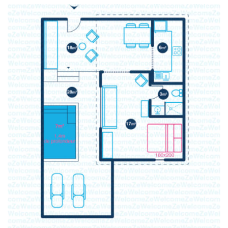
✅ Serviettes et linge de lit inclus
✅ Système de réserve d’eau pour éviter les
coupures
✅ Ménage de qualité inclus avant votre arrivée et
après votre départ
ℹ️ Les fêtes ne sont pas autorisées par respect pour
le voisinage
L'expérience ZeWelcome
🛎 Avec ZeWelcome, offrez-vous une expérience de
séjour incomparable. Notre équipe se tient à votre
disposition pour vous assurer un séjour parfait. À
votre arrivée, notre concierge dédié vous
accueillera avec un rafraîchissement et un cocktail
de bienvenue.
Que vous ayez besoin de conseils pour vos
excursions, de louer un véhicule ou de toute autre