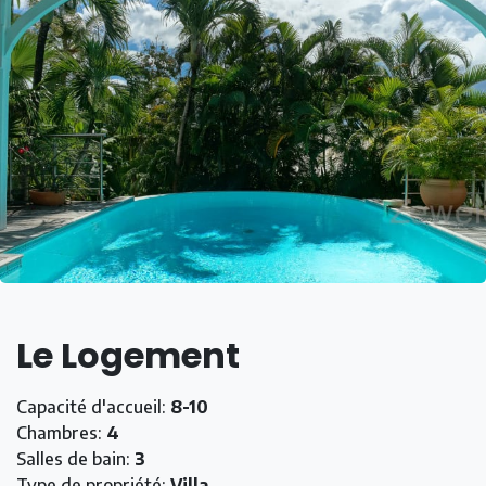
une troisième chambre également climatisée avec
lit queen size, toutes conçues pour offrir un
maximum de confort et d'intimité.
Un canapé convertible disposant d'un vrai lit est
disponible pour une capacité d'accueil maximale de
10 personnes.
Les espaces de vie ouverts se fondent
parfaitement dans l'extérieur, où vous trouverez
une piscine partiellement couverte offrant un accès
direct à un magnifique bar et à une aire de
bronzage.
Pour ceux qui recherchent plus d'intimité, la villa
comprend une suite/appartement privé(e) avec sa
Le Logement
propre piscine, pour que vos invités se sentent
choyés et à l'aise.
Capacité d'accueil:
8-10
Pour les amateurs de vélo et/ou de kite, la villa vous
Chambres:
4
offre un grand espace garage pour y entreposer
Salles de bain:
3
votre matériel en toute sécurité. Vous y trouverez
Type de propriété:
Villa