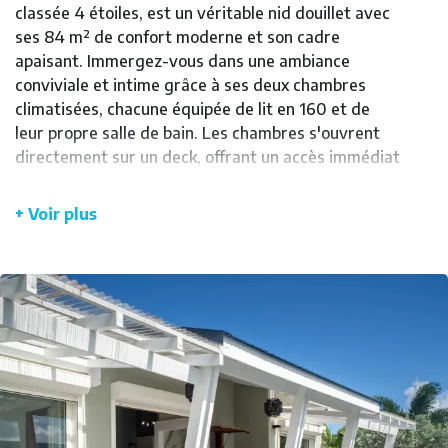
classée 4 étoiles, est un véritable nid douillet avec
ses 84 m² de confort moderne et son cadre
apaisant. Immergez-vous dans une ambiance
conviviale et intime grâce à ses deux chambres
climatisées, chacune équipée de lit en 160 et de
leur propre salle de bain. Les chambres s'ouvrent
directement sur un deck, offrant un accès immédiat
à une piscine au sel de 8x2 mètres, le tout sans
aucun vis-à-vis.
+ Voir plus
Détendez-vous sur la terrasse de 20 m² ou sous la
pergola de 16 m², en savourant un délicieux repas
préparé dans la cuisine entièrement équipée. La
convivialité est le maître mot, avec une grande
table extérieure pour 6 personnes, idéale pour vos
soirées entre amis ou en famille. La villa dispose
aussi de toilettes séparées pour les invités.
Autonome en eau avec une réserve type citerne, la
villa vous assure tranquillité et confort en toutes