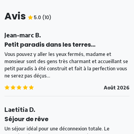
Avis
5.0
(
10
)
5.0
/5
Jean-marc B.
Petit paradis dans les terres…
Vous pouvez y aller les yeux fermés, madame et
monsieur sont des gens très charmant et accueillant se
petit paradis à été construit et fait à la perfection vous
ne serez pas déçus…
5.0
/5
Août 2026
Laetitia D.
Séjour de rêve
Un séjour idéal pour une déconnexion totale. Le