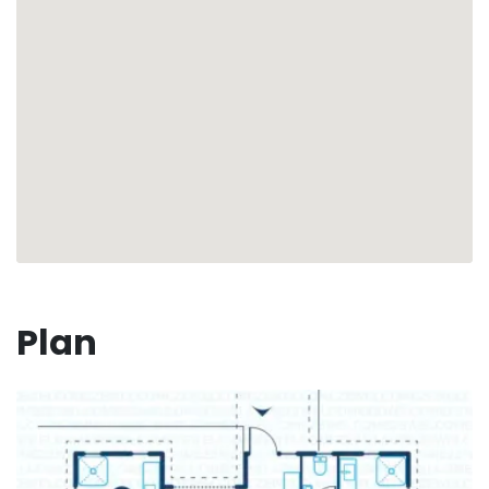
moment, il saura répondre à vos attentes pour vous
offrir une expérience sur mesure : que vous désiriez
partir en excursion, louer une voiture ou
simplement découvrir notre sélection
d'événements locaux, nous sommes là pour vous.
Transformez vos vacances en un souvenir inoubliable
sous le soleil rayonnant de la Guadeloupe. Détendez-
vous, explorez, vivez un rêve éveillé à la Villa Ethiny !
🏖☀️
Plan