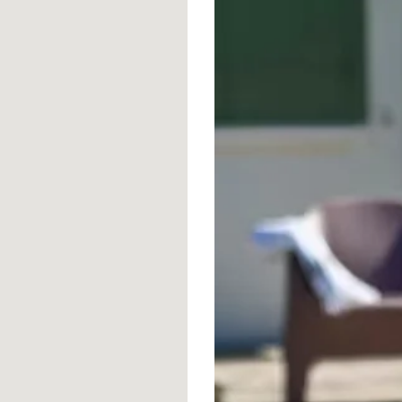
dant et après votre séjour pour répondre à toutes vos
louer une voiture ou découvrir la richesse culturelle
der à créer des souvenirs inoubliables.
atant de la Guadeloupe
🏝 ✨