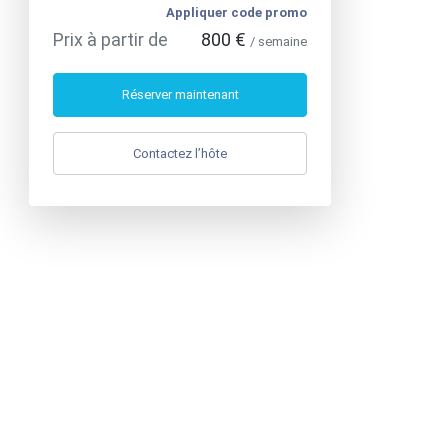
Appliquer code promo
Prix à partir de
800 €
/ semaine
Réserver maintenant
Contactez l’hôte
Téléphone
:
+33 7 56 97 01 03