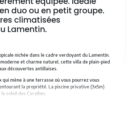
tièrement équipée. Idéale
 en duo ou en petit groupe.
res climatisées
u Lamentin.
ropicale nichée dans le cadre verdoyant du Lamentin.
moderne et charme naturel, cette villa de plain-pied
aux découvertes antillaises.
ux qui mène à une terrasse où vous pourrez vous
entourant la propriété. La piscine privative (3x5m)
e soleil des Caraïbes.
ité culinaire avec son four, micro-ondes, grille-pain, et
 de partage gourmands. Une bucolique végétation
 espace détente équipé d'un BBQ au charbon pour