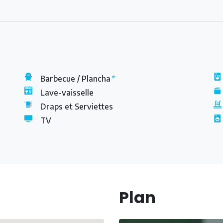
rmettra de découvrir des sites naturels
e plage somptueuse offrant de magnifiques paysages
des fascinantes tortues marines sur la plage de
 L’espace thermoludique de la Ravine Chaude, à
 se relaxer dans des eaux naturellement chauffées.
Barbecue / Plancha
*
Lave-vaisselle
Draps et Serviettes
TV
s coupures
t votre arrivée et après votre départ
 le voisinage
Plan
accueil chaleureux garanti ! Dès votre arrivée, un
encer vos vacances sous les meilleurs auspices. Un