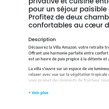
privative et cuisine en
pour un séjour paisible
Profitez de deux chamb
confortables au cœur d
Description
Découvrez la Villa Amazon, votre retraite t
Offrant une harmonie parfaite entre confort 
est un havre de paix propice à la détente et 
La villa s'ouvre sur un espace de vie lumine
relaxer avec vue sur la végétation tropicale 
vous promet des moments de fraîcheur sous l
La cuisine toute équipée invite à la convivial
+ Voir plus
machine à café Nespresso pour vos moments
encadre la piscine où se trouve un agréable
d'inoubliables repas en plein air.