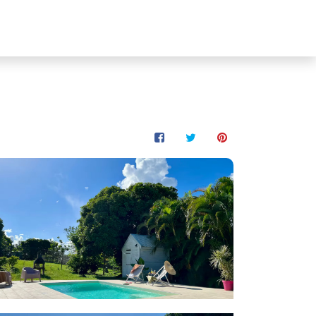
Contact
🇫🇷 FR
Propriétaire ?